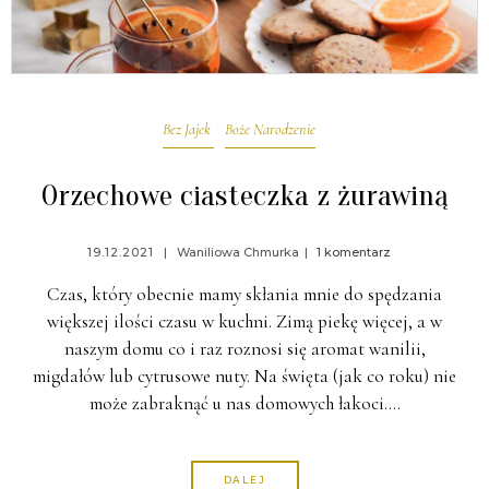
Bez Jajek
Boże Narodzenie
Orzechowe ciasteczka z żurawiną
19.12.2021
Waniliowa Chmurka
1 komentarz
Czas, który obecnie mamy skłania mnie do spędzania
większej ilości czasu w kuchni. Zimą piekę więcej, a w
naszym domu co i raz roznosi się aromat wanilii,
migdałów lub cytrusowe nuty. Na święta (jak co roku) nie
może zabraknąć u nas domowych łakoci.…
DALEJ