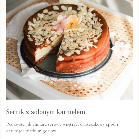
T
O
P
R
Z
E
C
Z
Y
T
A
Ć
Sernik z solonym karmelem
Peuszyste jak chmura serowe wnętrze, ciasteczkowy spód i
chrupiące płatki migdałów.