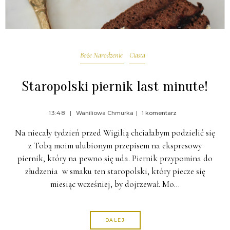
Boże Narodzenie
Ciasta
Staropolski piernik last minute!
13:48
Waniliowa Chmurka
1 komentarz
Na niecały tydzień przed Wigilią chciałabym podzielić się
z Tobą moim ulubionym przepisem na ekspresowy
piernik, który na pewno się uda. Piernik przypomina do
złudzenia w smaku ten staropolski, który piecze się
miesiąc wcześniej, by dojrzewał. Mo…
DALEJ